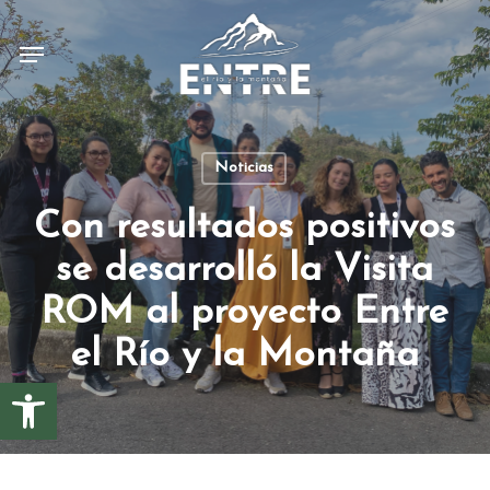
Skip
to
Menu
main
content
Noticias
Con resultados positivos
se desarrolló la Visita
ROM al proyecto Entre
el Río y la Montaña
Abrir barra de herramientas