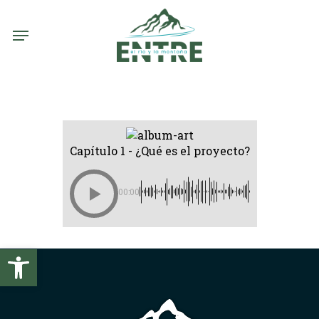
Skip
to
Menu
main
content
Capítulo 1 - ¿Qué es el proyecto?
00:00
Abrir barra de herramientas